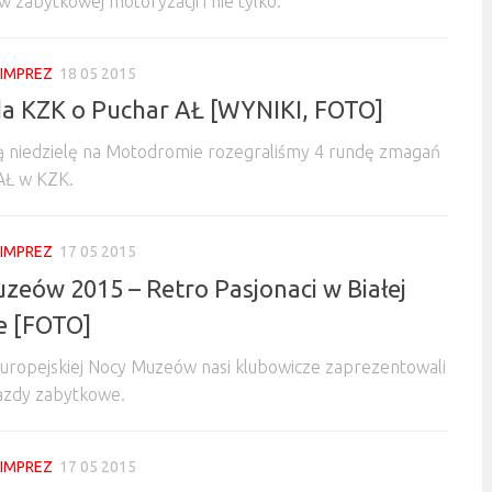
w zabytkowej motoryzacji i nie tylko.
 IMPREZ
18 05 2015
da KZK o Puchar AŁ [WYNIKI, FOTO]
ą niedzielę na Motodromie rozegraliśmy 4 rundę zmagań
AŁ w KZK.
 IMPREZ
17 05 2015
zeów 2015 – Retro Pasjonaci w Białej
e [FOTO]
uropejskiej Nocy Muzeów nasi klubowicze zaprezentowali
azdy zabytkowe.
 IMPREZ
17 05 2015