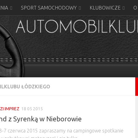
NIA
SPORT SAMOCHODOWY
KLUBOWICZE
O
LKLUBU ŁÓDZKIEGO
I IMPREZ
18 05 2015
d z Syrenką w Nieborowie
3-7 czerwca 2015 zapraszamy na campingowe spotkanie