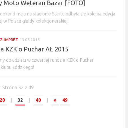
 Moto Weteran Bazar [FOTO]
eekend maja na stadionie Startu odbyła się kolejna edycja
j w Polsce giełdy kolekcjonerskiej.
I IMPREZ
13 05 2015
da KZK o Puchar AŁ 2015
y do udziału w czwartej rundzie KZK o Puchar
klubu Łódzkiego!
Strona 32 z 49
20
|
32
|
40
|
»
49