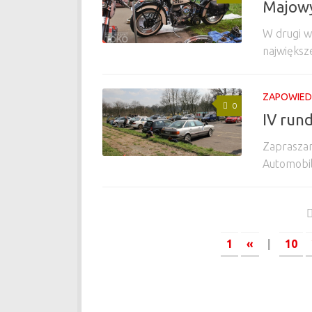
Majowy
W drugi w
największe
ZAPOWIEDZ
0
IV run
Zapraszam
Automobil
1
«
|
10