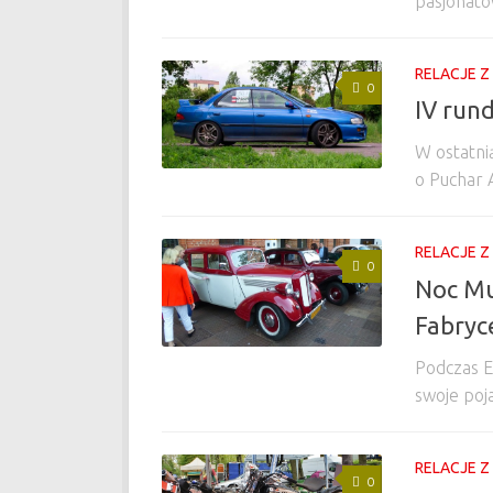
pasjonató
RELACJE Z
0
IV run
W ostatni
o Puchar 
RELACJE Z
0
Noc Mu
Fabryc
Podczas E
swoje poj
RELACJE Z
0