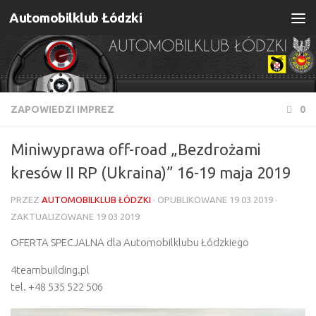
Automobilklub Łódzki
Skip to content
ZAPOWIEDZI IMPREZ
0
Miniwyprawa off-road „Bezdrożami
kresów II RP (Ukraina)” 16-19 maja 2019
PRZEZ
AUTOMOBILKLUB ŁÓDZKI
· OPUBLIKOWANE
19 03 2019
·
ZAKTUALIZOWANE
19 03 2019
OFERTA SPECJALNA dla Automobilklubu Łódzkiego
4teambuilding.pl
tel. +48 535 522 506