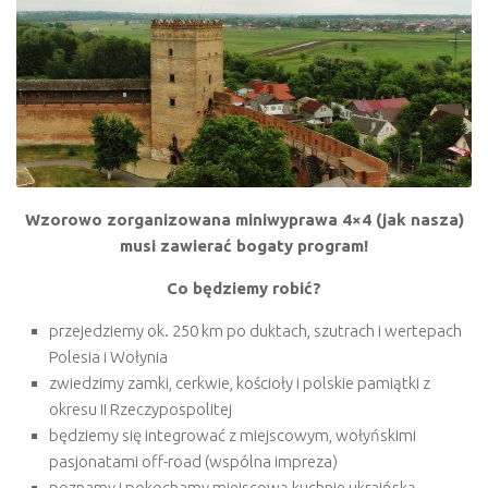
Wzorowo zorganizowana miniwyprawa 4×4 (jak nasza)
musi zawierać bogaty program!
Co będziemy robić?
przejedziemy ok. 250 km po duktach, szutrach i wertepach
Polesia i Wołynia
zwiedzimy zamki, cerkwie, kościoły i polskie pamiątki z
okresu II Rzeczypospolitej
będziemy się integrować z miejscowym, wołyńskimi
pasjonatami off-road (wspólna impreza)
poznamy i pokochamy miejscową kuchnie ukraińską,