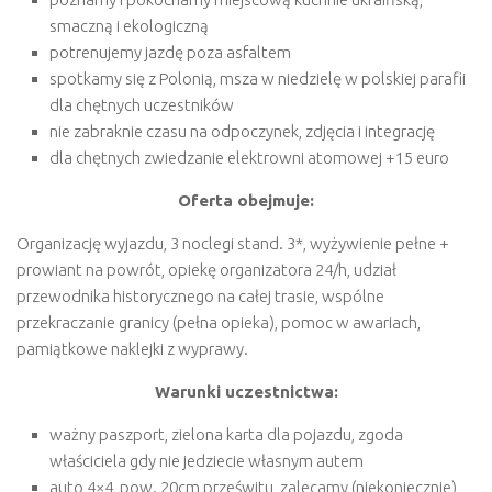
smaczną i ekologiczną
potrenujemy jazdę poza asfaltem
spotkamy się z Polonią, msza w niedzielę w polskiej parafii
dla chętnych uczestników
nie zabraknie czasu na odpoczynek, zdjęcia i integrację
dla chętnych zwiedzanie elektrowni atomowej +15 euro
Oferta obejmuje:
Organizację wyjazdu, 3 noclegi stand. 3*, wyżywienie pełne +
prowiant na powrót, opiekę organizatora 24/h, udział
przewodnika historycznego na całej trasie, wspólne
przekraczanie granicy (pełna opieka), pomoc w awariach,
pamiątkowe naklejki z wyprawy.
Warunki uczestnictwa:
ważny paszport, zielona karta dla pojazdu, zgoda
właściciela gdy nie jedziecie własnym autem
auto 4×4, pow. 20cm prześwitu, zalecamy (niekoniecznie)