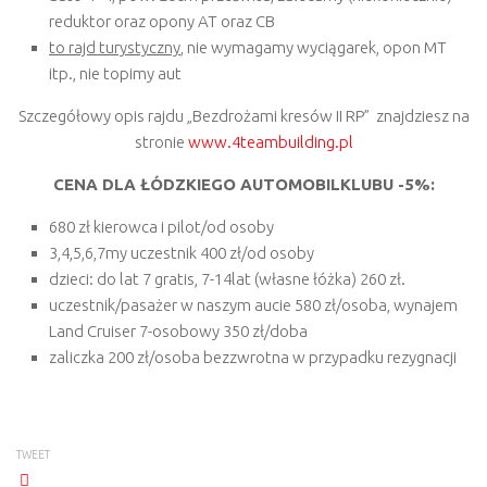
reduktor oraz opony AT oraz CB
to rajd turystyczny
, nie wymagamy wyciągarek, opon MT
itp., nie topimy aut
Szczegółowy opis rajdu „Bezdrożami kresów II RP” znajdziesz na
stronie
www.4teambuilding.pl
CENA DLA ŁÓDZKIEGO AUTOMOBILKLUBU -5%:
680 zł kierowca i pilot/od osoby
3,4,5,6,7my uczestnik 400 zł/od osoby
dzieci: do lat 7 gratis, 7-14lat (własne łóżka) 260 zł.
uczestnik/pasażer w naszym aucie 580 zł/osoba, wynajem
Land Cruiser 7-osobowy 350 zł/doba
zaliczka 200 zł/osoba bezzwrotna w przypadku rezygnacji
TWEET