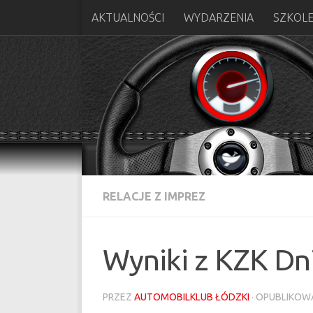
AKTUALNOŚCI
WYDARZENIA
SZKOLE
Skip to content
RELACJE Z IMPREZ
Wyniki z KZK Dn
PRZEZ
AUTOMOBILKLUB ŁÓDZKI
· OPUBLIKO