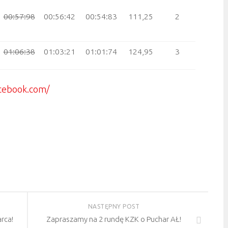
00:57:98
00:56:42
00:54:83
111,25
2
01:06:38
01:03:21
01:01:74
124,95
3
cebook.com/
NASTĘPNY POST
rca!
Zapraszamy na 2 rundę KZK o Puchar AŁ!