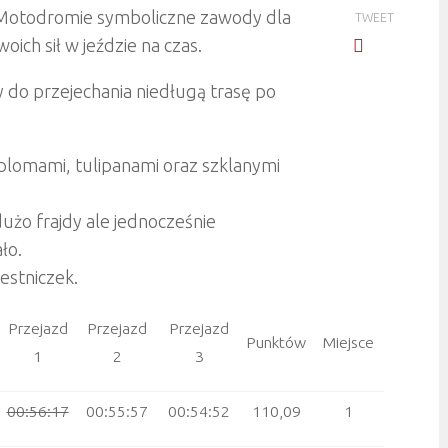
a Motodromie symboliczne zawody dla
TWEET
ich sił w jeździe na czas.
 do przejechania niedługą trasę po
plomami, tulipanami oraz szklanymi
dużo frajdy ale jednocześnie
ło.
estniczek.
Przejazd
Przejazd
Przejazd
Punktów
Miejsce
1
2
3
00:56:17
00:55:57
00:54:52
110,09
1