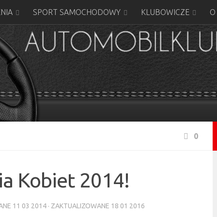
NIA
SPORT SAMOCHODOWY
KLUBOWICZE
O
0
ia Kobiet 2014!
WANE
11 03 2014
· ZAKTUALIZOWANE
18 01 2016