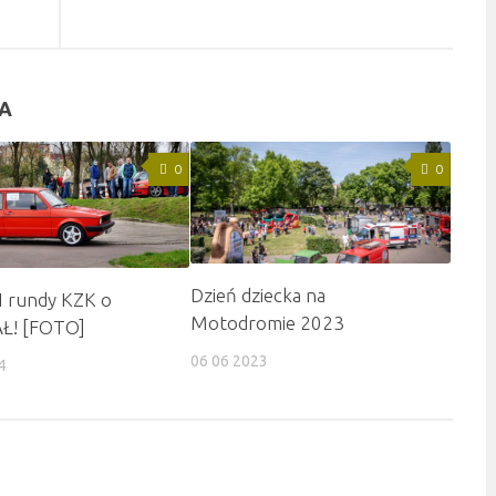
BA
0
0
Dzień dziecka na
II rundy KZK o
Motodromie 2023
AŁ! [FOTO]
06 06 2023
4