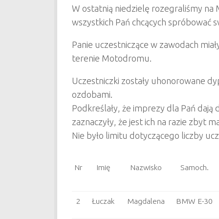
W ostatnią niedzielę rozegraliśmy n
wszystkich Pań chcących spróbować swo
Panie uczestniczące w zawodach miały
terenie Motodromu.
Uczestniczki zostały uhonorowane dy
ozdobami.
Podkreślały, że imprezy dla Pań dają 
zaznaczyły, że jest ich na razie zbyt ma
Nie było limitu dotyczącego liczby ucz
Nr
Imię
Nazwisko
Samoch.
2
Łuczak
Magdalena
BMW E-30