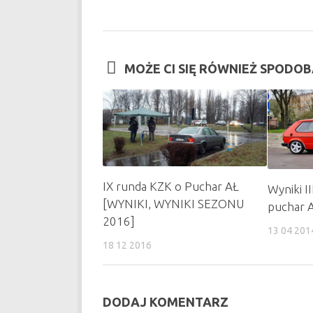
MOŻE CI SIĘ RÓWNIEŻ SPODO
IX runda KZK o Puchar AŁ
Wyniki I
[WYNIKI, WYNIKI SEZONU
puchar 
2016]
13 04 201
18 12 2016
DODAJ KOMENTARZ