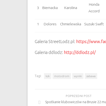
Honda
3
Biernacka
Karolina
Accord
1
Dolores
Chmielewska
Suzuki Swift
Galeria StreetLodz.pl:
https://www.fa
Galeria ddlodz:
http://ddlodz.pl/
Tagi:
kzk
motodrom
wyniki
zabawa
POPRZEDNI POST
Spotkanie klubowiczów na Brusie 22 ma